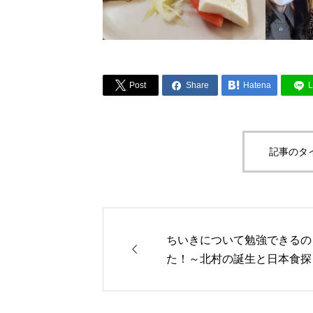



Post
Share
Hatena
L
記事のタ
ちいきについて勉強できるの

た！～北村の誕生と日本食探
Part 1～