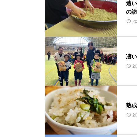
遠い
の訪
20
凄い
20
熟成
20