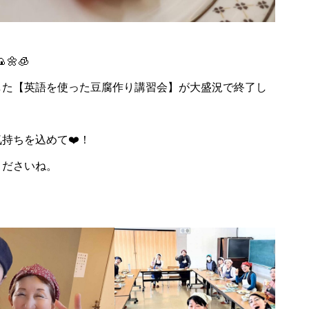
🌼🧊
した【英語を使った豆腐作り講習会】が大盛況で終了し
2025年2月2日
持ちを込めて❤️！
くださいね。
北村 冬のアクティビテ
まくら野菜試食会
ィ体験！