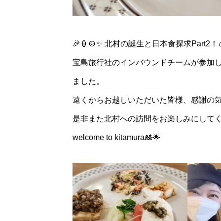
🎉🏮🍲✨ 北村の誕生と日本食探求Part2！🍙
宝島旅行社のインバウンドチームが参加
ました。
2024年2月23日
遠くからお越しいただいた皆様、感謝の気
是非また北村への訪問をお楽しみにして
か
welcome to kitamura🎎🌟