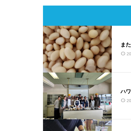
また
20
ハワ
20