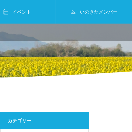


イベント
いのきたメンバー
2026年2月15日
事業報告


フィリピンからきたっ🌴🎉🍅
KITAMURA KAMAKU
RA WINTER MARCHE
2026
2024.07.23
カテゴリー