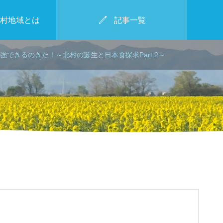

村地域とは
記事一覧
強できるのきた！～北村の誕生と日本食探求Part 2～
2025年2月2日
枝豆キターー！～北村小学校
ビテ
KITAMURA KAMAKU
集会～
RA WINTER MARCHE
.30