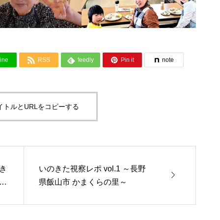



ine
RSS
feedly
Pin it
note
イトルとURLをコピーする
き
いのきた視察レポ vol.1 ～長野

求
県飯山市 かまくらの里～