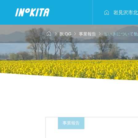

岩見沢市北




BLOG
事業報告
ちいきについて勉
4年2月23日
2025年2月2日
事業報告


キタ！～豆腐作
おいしい
ら野菜試食会
北村 冬のアクティ
枝豆収穫
ィ体験！
2024.08
事業報告