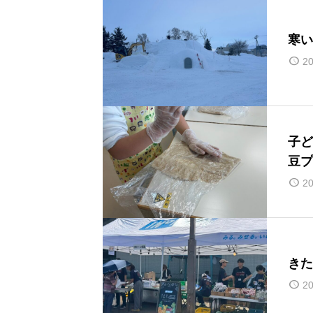
寒い
20
子ど
豆プ
20
きた
20