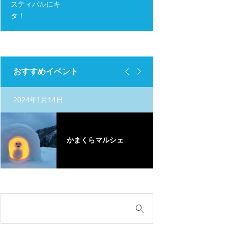
スティバルにキ
タ！


おすすめイベント
2024年1月14日
定期開催
北
かまくらマルシェ
の
rt.