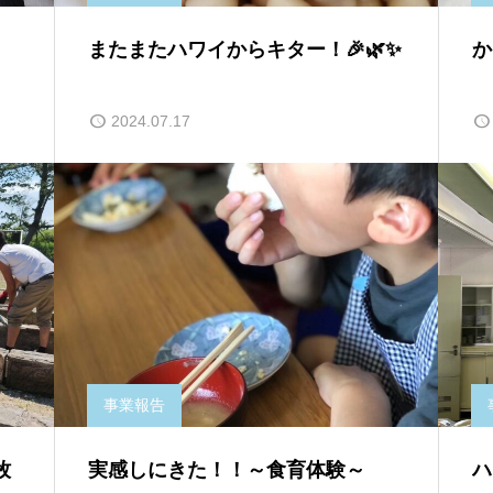
またまたハワイからキター！🎉🌿✨
か
2024.07.17
事業報告
牧
実感しにきた！！～食育体験～
ハ