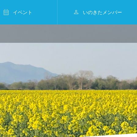


イベント
いのきたメンバー
2026年2月15日
事業報告


フィリピンからきたっ🌴🎉🍅
KITAMURA KAMAKU
RA WINTER MARCHE
2026
2024.07.23