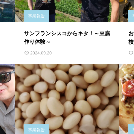
事業報告
サンフランシスコからキタ！～豆腐
お
作り体験～
校
2024.09.20
事業報告