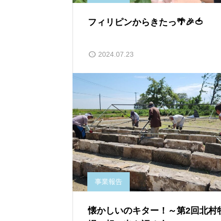
フィリピンからきたっ🌴🎉🍅
2024.07.23
事業報告
懐かしいのキター！～第2回北村