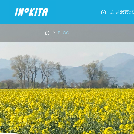

岩見沢市北


BLOG
4年2月23日
2025年2月2日
事業報告


キタ！～豆腐作
おいしい
ら野菜試食会
北村 冬のアクティ
枝豆収穫
ィ体験！
2024.08