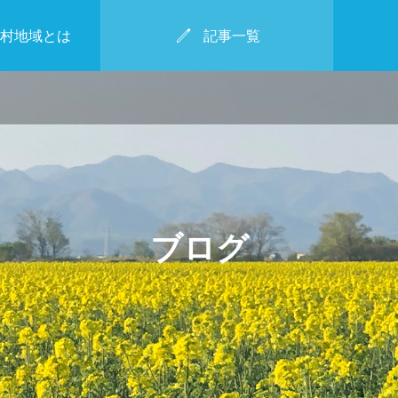

村地域とは
記事一覧
2025年2月2日
枝豆キターー！～北村小学校
ビテ
KITAMURA KAMAKU
集会～
RA WINTER MARCHE
.30
ブログ