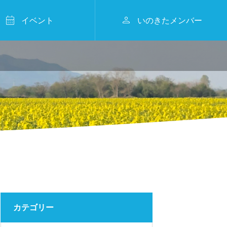


イベント
いのきたメンバー
2026年2月15日
事業報告


フィリピンからきたっ🌴🎉🍅
KITAMURA KAMAKU
RA WINTER MARCHE
2026
2024.07.23
カテゴリー