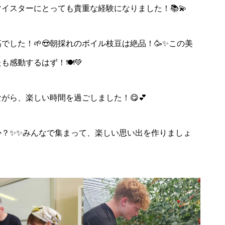
イスターにとっても貴重な経験になりました！📚💫
した！🌱😍朝採れのボイル枝豆は絶品！🥳✨この美
感動するはず！🍽️💚
がら、楽しい時間を過ごしました！😋💕
か？✨✨みんなで集まって、楽しい思い出を作りましょ