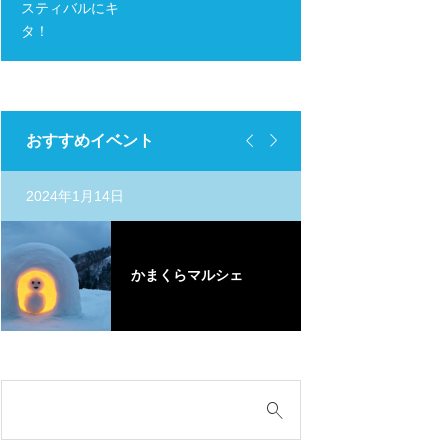
スティバルにキ
タ！


おすすめイベント
2024年1月14日
定期開催
北
かまくらマルシェ
の
rt.