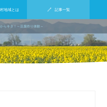

村地域とは
記事一覧
からキタ！～豆腐作り体験～
2025年2月2日
枝豆キターー！～北村小学校
ビテ
KITAMURA KAMAKU
集会～
RA WINTER MARCHE
.30