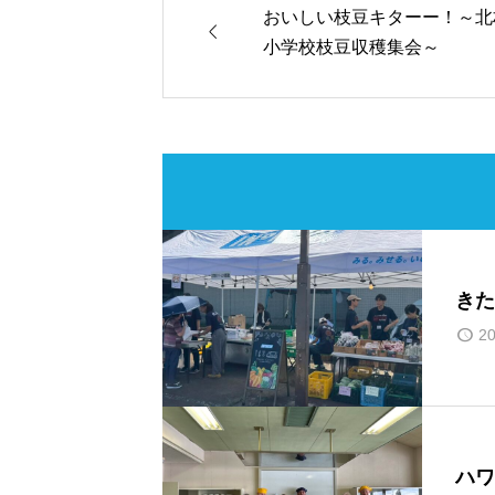
おいしい枝豆キターー！～北

小学校枝豆収穫集会～
きた
20
ハワ