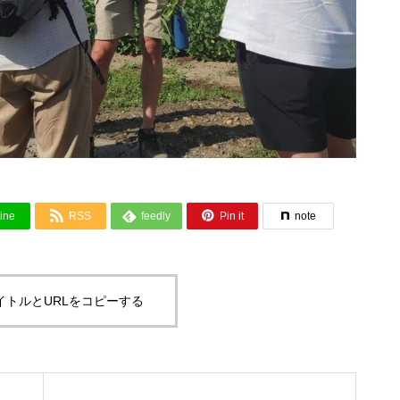



ine
RSS
feedly
Pin it
note
イトルとURLをコピーする