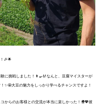
2025年2月2日
🎉🌟
北村 冬のアクティビテ
まくら野菜試食会
ィ体験！
に挑戦しました！👩‍🍳🥢なんと、豆腐マイスターが
！✨🤩大豆の魅力をしっかり学べるチャンスですよ！
コからのお客様との交流が本当に楽しかった！🌍💖彼