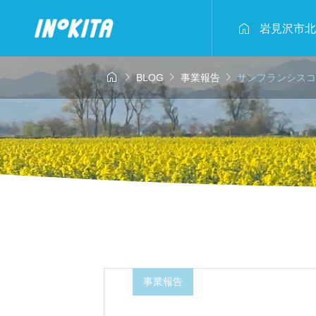

岩見沢市北




BLOG
事業報告
サンフランシスコ
4年2月23日
2025年2月2日
事業報告


キタ！～豆腐作
おいしい
ら野菜試食会
北村 冬のアクティ
枝豆収穫
ィ体験！
2024.08
事業報告