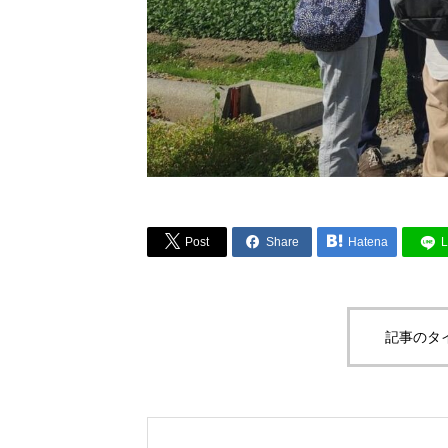



Post
Share
Hatena
L
記事のタ